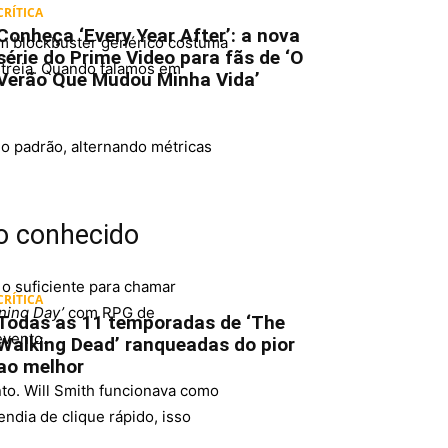
CRÍTICA
Conheça ‘Every Year After’: a nova
 um blockbuster genérico costuma
série do Prime Video para fãs de ‘O
estreia. Quando falamos em
Verão Que Mudou Minha Vida’
o padrão, alternando métricas
to conhecido
a o suficiente para chamar
CRÍTICA
ining Day’
com RPG de
Todas as 11 temporadas de ‘The
evento.
Walking Dead’ ranqueadas do pior
ao melhor
to. Will Smith funcionava como
ndia de clique rápido, isso