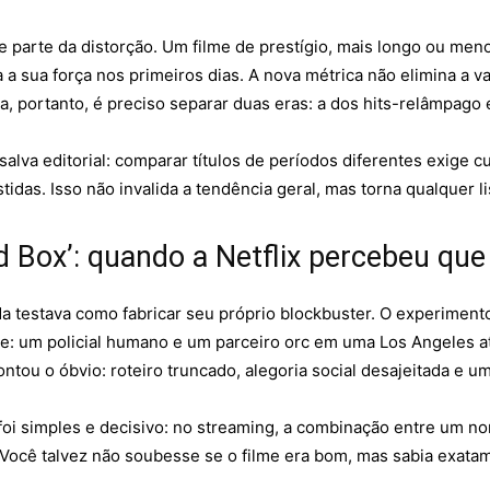
ige parte da distorção. Um filme de prestígio, mais longo ou 
 a sua força nos primeiros dias. A nova métrica não elimina a 
a, portanto, é preciso separar duas eras: a dos hits-relâmpago
lva editorial: comparar títulos de períodos diferentes exige
tidas. Isso não invalida a tendência geral, mas torna qualquer li
ird Box’: quando a Netflix percebeu q
nda testava como fabricar seu próprio blockbuster. O experiment
e: um policial humano e um parceiro orc em uma Los Angeles a
ontou o óbvio: roteiro truncado, alegoria social desajeitada e u
oi simples e decisivo: no streaming, a combinação entre um n
. Você talvez não soubesse se o filme era bom, mas sabia exata