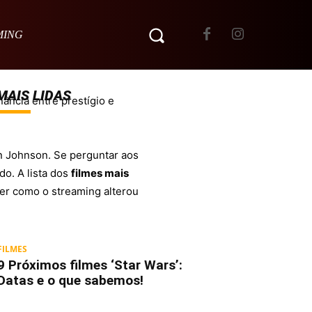
MING
MAIS LIDAS
ância entre prestígio e
an Johnson. Se perguntar aos
do. A lista dos
filmes mais
der como o streaming alterou
FILMES
9 Próximos filmes ‘Star Wars’:
Datas e o que sabemos!