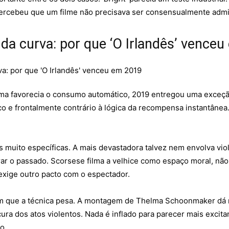
 percebeu que um filme não precisava ser consensualmente admi
 da curva: por que ‘O Irlandês’ vence
orma favorecia o consumo automático, 2019 entregou uma exceç
co e frontalmente contrário à lógica da recompensa instantâne
 muito específicas. A mais devastadora talvez nem envolva violên
rar o passado. Scorsese filma a velhice como espaço moral, n
exige outro pacto com o espectador.
que a técnica pesa. A montagem de Thelma Schoonmaker dá rit
ura dos atos violentos. Nada é inflado para parecer mais excita
o.