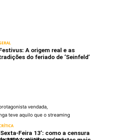
GERAL
Festivus: A origem real e as
tradições do feriado de ‘Seinfeld’
protagonista vendada,
onga teve aquilo que o streaming
CRÍTICA
‘Sexta-Feira 13’: como a censura
da MPAA mutilou as mortes mais
 tempo no catálogo e no feed.