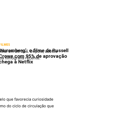
FILMES
‘Nuremberg’: o filme de Russell
cial em 28 dias. Depois, adotou
Crowe com 95% de aprovação
ua filmografia recente.
chega à Netflix
elo que favorecia curiosidade
imo do ciclo de circulação que