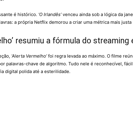
ssante é histórico.
‘O Irlandês’
venceu ainda sob a lógica da jane
lavras: a própria Netflix demorou a criar uma métrica mais just
elho’ resumiu a fórmula do streaming
eção,
‘Alerta Vermelho’
foi regra levada ao máximo. O filme re
r palavras-chave de algoritmo. Tudo nele é reconhecível, fácil 
a digital polida até a esterilidade.