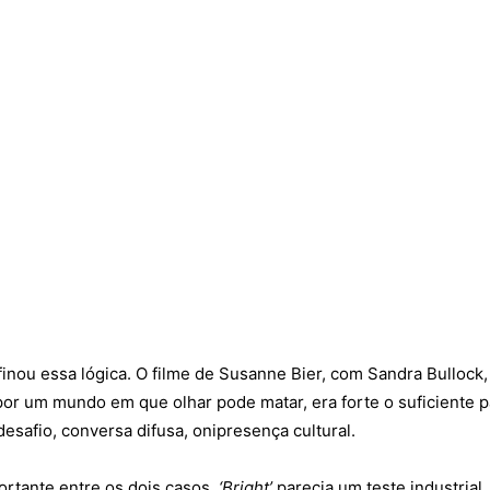
finou essa lógica. O filme de Susanne Bier, com Sandra Bulloc
or um mundo em que olhar pode matar, era forte o suficiente par
esafio, conversa difusa, onipresença cultural.
ortante entre os dois casos.
‘Bright’
parecia um teste industrial