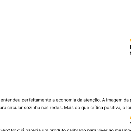
k, entendeu perfeitamente a economia da atenção. A imagem da 
a circular sozinha nas redes. Mais do que crítica positiva, o l
.
‘Bird Box’
já parecia um produto calibrado para viver ao mesmo