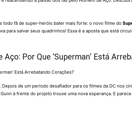
ria e reacendendo a paixão dos fãs pelo Homem de Aço. Descubr
e todo fã de super-heróis bater mais forte: o novo filme do
Sup
sava para salvar seus quadrinhos! Essa é a aposta que está cir
e Aço: Por Que ‘Superman’ Está Arre
l. Depois de um período desafiador para os filmes da DC nos 
 Gunn à frente do projeto trouxe uma nova esperança. E parece