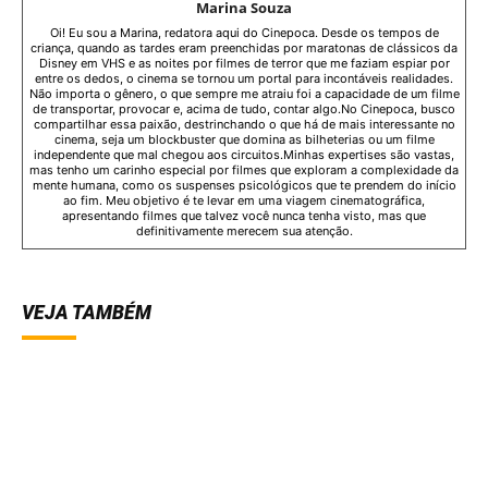
Marina Souza
Oi! Eu sou a Marina, redatora aqui do Cinepoca. Desde os tempos de
criança, quando as tardes eram preenchidas por maratonas de clássicos da
Disney em VHS e as noites por filmes de terror que me faziam espiar por
entre os dedos, o cinema se tornou um portal para incontáveis realidades.
Não importa o gênero, o que sempre me atraiu foi a capacidade de um filme
de transportar, provocar e, acima de tudo, contar algo.No Cinepoca, busco
compartilhar essa paixão, destrinchando o que há de mais interessante no
cinema, seja um blockbuster que domina as bilheterias ou um filme
independente que mal chegou aos circuitos.Minhas expertises são vastas,
mas tenho um carinho especial por filmes que exploram a complexidade da
mente humana, como os suspenses psicológicos que te prendem do início
ao fim. Meu objetivo é te levar em uma viagem cinematográfica,
apresentando filmes que talvez você nunca tenha visto, mas que
definitivamente merecem sua atenção.
VEJA TAMBÉM