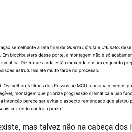
ração semelhante à reta final de
Guerra Infinita
e
Ultimato
: des
o. Em blockbusters desse porte, a montagem não é só acabament
a dramática. Dizer que ainda estão mexendo em um enquanto pre
isões estruturais até muito tarde no processo.
. Os melhores filmes dos Russos no MCU funcionam menos por 
 legível, montagem que prioriza progressão dramática e uso func
, a intenção parece ser evitar o aspecto remendado que afetou
uais correndo contra o prazo.
xiste, mas talvez não na cabeça dos