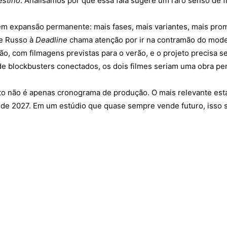
estino
. Analisamos por que essa fala sugere um raro senso de 
em expansão permanente: mais fases, mais variantes, mais pr
oe Russo à
Deadline
chama atenção por ir na contramão do mode
o, com filmagens previstas para o verão, e o projeto precisa 
de blockbusters conectados, os dois filmes seriam uma obra p
onto não é apenas cronograma de produção. O mais relevante es
e 2027. Em um estúdio que quase sempre vende futuro, isso 