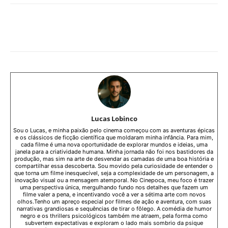
Facebook
WhatsApp
Copy URL
Lucas Lobinco
Sou o Lucas, e minha paixão pelo cinema começou com as aventuras épicas
e os clássicos de ficção científica que moldaram minha infância. Para mim,
cada filme é uma nova oportunidade de explorar mundos e ideias, uma
janela para a criatividade humana. Minha jornada não foi nos bastidores da
produção, mas sim na arte de desvendar as camadas de uma boa história e
compartilhar essa descoberta. Sou movido pela curiosidade de entender o
que torna um filme inesquecível, seja a complexidade de um personagem, a
inovação visual ou a mensagem atemporal. No Cinepoca, meu foco é trazer
uma perspectiva única, mergulhando fundo nos detalhes que fazem um
filme valer a pena, e incentivando você a ver a sétima arte com novos
olhos.Tenho um apreço especial por filmes de ação e aventura, com suas
narrativas grandiosas e sequências de tirar o fôlego. A comédia de humor
negro e os thrillers psicológicos também me atraem, pela forma como
subvertem expectativas e exploram o lado mais sombrio da psique