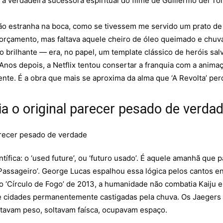
a verdadeira sucessora espiritual do filme de Guillermo del Tor
 estranha na boca, como se tivessem me servido um prato de co
o orçamento, mas faltava aquele cheiro de óleo queimado e chuv
ro brilhante — era, no papel, um template clássico de heróis 
 Anos depois, a Netflix tentou consertar a franquia com a animaç
te. É a obra que mais se aproxima da alma que ‘A Revolta’ per
ia o original parecer pesado de verda
ntífica: o ‘used future’, ou ‘futuro usado’. É aquele amanhã que
o Passageiro’. George Lucas espalhou essa lógica pelos cantos e
No ‘Círculo de Fogo’ de 2013, a humanidade não combatia Kaiju 
e cidades permanentemente castigadas pela chuva. Os Jaeger
stavam peso, soltavam faísca, ocupavam espaço.