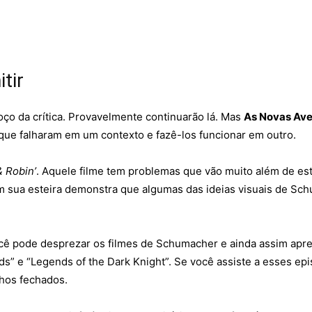
tir
o da crítica. Provavelmente continuarão lá. Mas
As Novas Ave
 que falharam em um contexto e fazê-los funcionar em outro.
& Robin’
. Aquele filme tem problemas que vão muito além de est
m sua esteira demonstra que algumas das ideias visuais de Sc
ocê pode desprezar os filmes de Schumacher e ainda assim aprec
s” e “Legends of the Dark Knight”. Se você assiste a esses ep
hos fechados.